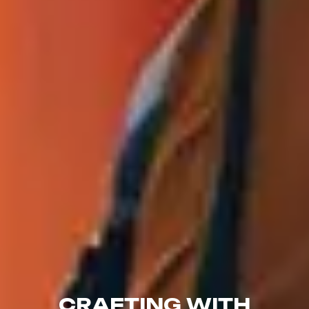
C
R
A
F
T
I
N
G
W
I
T
H