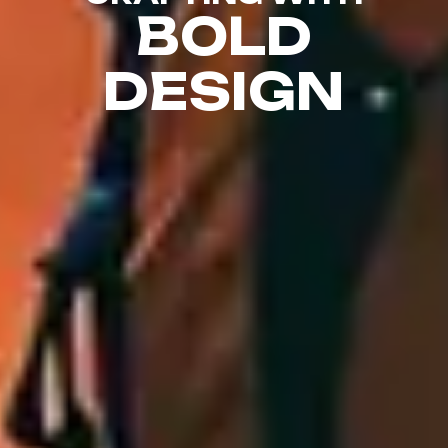
B
O
L
D
D
E
S
I
G
N