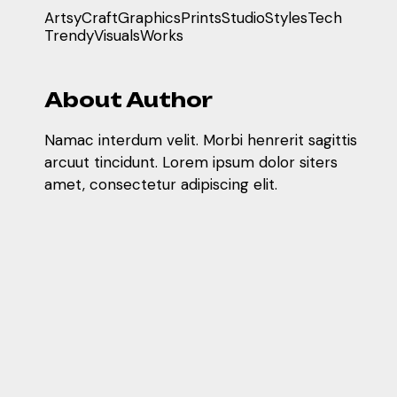
Artsy
Craft
Graphics
Prints
Studio
Styles
Tech
Trendy
Visuals
Works
About Author
Namac interdum velit. Morbi henrerit sagittis
arcuut tincidunt. Lorem ipsum dolor siters
amet, consectetur adipiscing elit.