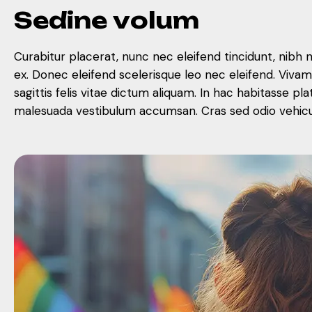
S
e
d
i
n
e
v
o
l
u
m
Curabitur placerat, nunc nec eleifend tincidunt, nibh 
ex. Donec eleifend scelerisque leo nec eleifend. Viva
sagittis felis vitae dictum aliquam. In hac habitasse
malesuada vestibulum accumsan. Cras sed odio vehicula